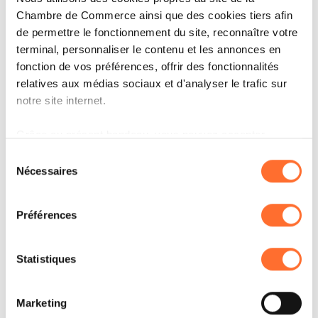
Jonathan Mazza (Tango)
Chambre de Commerce ainsi que des cookies tiers afin
Julie Wattiaux (IKO Real Estate)
de permettre le fonctionnement du site, reconnaître votre
Pascal Moisy (ArcelorMittal)
terminal, personnaliser le contenu et les annonces en
fonction de vos préférences, offrir des fonctionnalités
relatives aux médias sociaux et d'analyser le trafic sur
Catégorie Secteur
notre site internet.
financier
Grâce au présent bandeau, vous pouvez accepter,
refuser ou configurer les cookies selon vos préférences,
Sélection
à l’exception des cookies strictement nécessaires au
Nécessaires
du
Fanny Schlesser (Banque Raiffeisen)
fonctionnement du site. Une description des différents
consentement
Claude Faber (Spuerkeess)
cookies est accessible sous l’onglet « Détails » ci-
Préférences
dessus.
Barbara Daroca (ING Luxembourg)
Xavier Questiaux (Baloise Assurances
Il est précisé que la navigation sur le site et certaines
Statistiques
Luxembourg)
fonctionnalités (ex : lecture de vidéos, partage sur les
réseaux sociaux, sauvegarde des préférences de lecture
Sophie Haas (Foyer)
Marketing
vidéo, personnalisation de l’affichage du site) peuvent
Maud Lamborelle (LALUX Assurances La