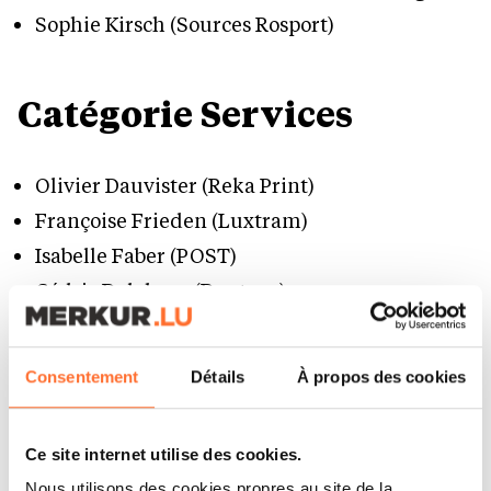
Sophie Kirsch (Sources Rosport)
Catégorie Services
Olivier Dauvister (Reka Print)
Françoise Frieden (Luxtram)
Isabelle Faber (POST)
Cédric Delahaye (Dentons)
Luc Miller (emile weber)
Caroline Imbaut (EY)
Consentement
Détails
À propos des cookies
Marc Schlammes (CFL)
Barbara Fangille (Orange Luxembourg)
Ce site internet utilise des cookies.
Elodie Besson (IQ-EQ)
Nous utilisons des cookies propres au site de la