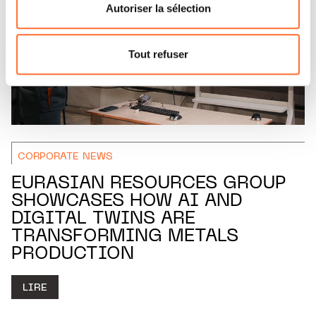
flottante en bas à gauche de chaque page.
Autoriser la sélection
Pour de plus amples informations sur la manière dont
nous utilisons lescookies et sommes amenés à traiter
Tout refuser
vos données personnelles, vous pouvez consulter notre
Charte d’usage des cookies
et notre
Politique de
protection des données personnelles.
CORPORATE NEWS
EURASIAN RESOURCES GROUP
SHOWCASES HOW AI AND
DIGITAL TWINS ARE
TRANSFORMING METALS
PRODUCTION
LIRE