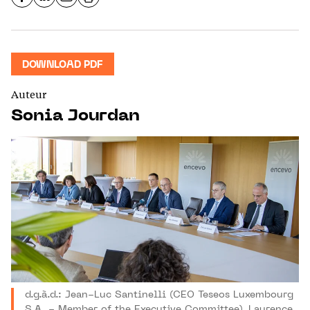
DOWNLOAD PDF
Auteur
Sonia Jourdan
d.g.à.d.: Jean-Luc Santinelli (CEO Teseos Luxembourg
S.A. - Member of the Executive Committee), Laurence