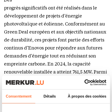
progrès significatifs ont été réalisés dans le
développement de projets d’énergie
photovoltaïque et éolienne. Conformément au
Green Deal européen et aux objectifs nationaux
de durabilité, ces projets font partie des efforts
continus d’Enovos pour répondre aux futures
demandes d’énergie tout en réduisant son
empreinte carbone. En 2024, la capacité
renouvelable installée a atteint 761,5 MW. Parmi
les projets notables, citons le parc solaire
Südeifel en Allemagne, qui est le plus grand
projet d’énergie solaire de la Grande Région, le
Consentement
Détails
À propos des cookies
premier accord d’achat d’électricité locale du
Luxembourg avec la municipalité de Bertrange,