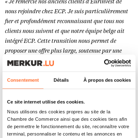
« Je remercie nos anciens clients d’Eurinvest de
nous rejoindre chez ECP. Je suis particulièrement
fier et profondément reconnaissant que tous nos
clients nous suivent et que notre équipe belge ait
intégré ECP. Cette transition nous permet de
proposer une offre plus large, soutenue par une
gouvernance de niveau institutionnel et une
philosophie d’investissement value de long terme,
tout en préservant la relation de proximité à
Consentement
Détails
À propos des cookies
laquelle nos clients sont attachés »
, indique Yves
Colot, Head of Wealth Management Belgium.
«
Ce site internet utilise des cookies.
Nous sommes heureux de soutenir ECP en tant
Nous utilisons des cookies propres au site de la
qu’actionnaire stratégique : la discipline
Chambre de Commerce ainsi que des cookies tiers afin
de permettre le fonctionnement du site, reconnaître votre
d’investissement d’ECP et sa présence croissante en
terminal, personnaliser le contenu et les annonces en