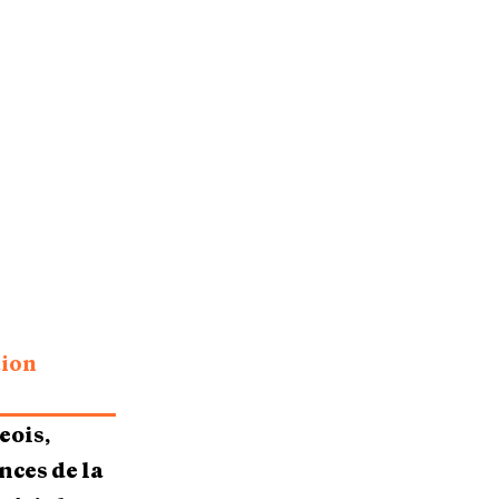
tion
eois,
nces de la