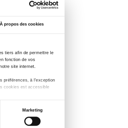
ont
À propos des cookies
omique de
ue, et de
 tiers afin de permettre le
en fonction de vos
n concret à
otre site internet.
 préférences, à l’exception
ent, en
ts cookies est accessible
ontacter
 partage sur les réseaux
Marketing
) peuvent être affectées en