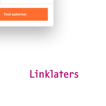
r l’icône flottante en bas à
Tout autoriser
amenés à traiter vos données
de protection des données