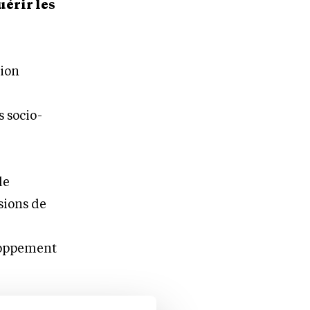
uérir les
tion
.
 socio-
de
sions de
eloppement