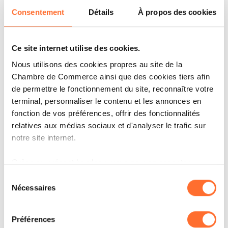
actuellement les rendements « prime » pour les
Consentement
Détails
À propos des cookies
bureaux et la logistique sont estimés à 5%
tandis que pour les commerces ils sont de
Ce site internet utilise des cookies.
4,85%, pour les shopping centers à 5,75% et le
Nous utilisons des cookies propres au site de la
retail warehousing à 5,80%. A Luxembourg les
Chambre de Commerce ainsi que des cookies tiers afin
rendements « prime » des bureaux sont estimés
de permettre le fonctionnement du site, reconnaître votre
à 4,5%, tandis que pour la logistique ils sont à
terminal, personnaliser le contenu et les annonces en
fonction de vos préférences, offrir des fonctionnalités
5,5%, pour les commerces à 4,75%, le retail
relatives aux médias sociaux et d'analyser le trafic sur
warehousing à 5,80% et enfin les shopping
notre site internet.
centers 6%.
Grâce au présent bandeau, vous pouvez accepter,
refuser ou configurer les cookies selon vos préférences,
Sélection
Cependant, si 59% des répondants prévoient la
à l’exception des cookies strictement nécessaires au
Nécessaires
du
stabilité pour les rendements des bureaux, en
fonctionnement du site. Une description des différents
consentement
cookies est accessible sous l’onglet « Détails » ci-
ce qui concerne la Logistique ils ne sont que
Préférences
dessus.