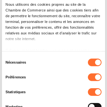
APEX GROUP SUPPORTS THE
Nous utilisons des cookies propres au site de la
Chambre de Commerce ainsi que des cookies tiers afin
RESONANCE HOUSING
de permettre le fonctionnement du site, reconnaître votre
PATHWAYS FUND WITH
terminal, personnaliser le contenu et les annonces en
DEPOSITARY SERVICES
fonction de vos préférences, offrir des fonctionnalités
relatives aux médias sociaux et d'analyser le trafic sur
LIRE
notre site internet.
Grâce au présent bandeau, vous pouvez accepter,
refuser ou configurer les cookies selon vos préférences,
Sélection
à l’exception des cookies strictement nécessaires au
Nécessaires
du
fonctionnement du site. Une description des différents
consentement
cookies est accessible sous l’onglet « Détails » ci-
Préférences
dessus.
Il est précisé que la navigation sur le site et certaines
Statistiques
fonctionnalités (ex : lecture de vidéos, partage sur les
réseaux sociaux, sauvegarde des préférences de lecture
Marketing