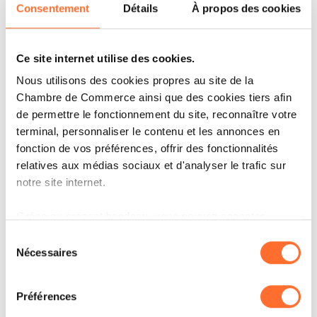
Consentement
Détails
À propos des cookies
Deuxième levier du plan stratégique :
l’efficacité de la compagnie, que OneLife
Ce site internet utilise des cookies.
cherchera à optimiser afin de concentrer ses
Nous utilisons des cookies propres au site de la
Chambre de Commerce ainsi que des cookies tiers afin
ressources sur la qualité de son service.
de permettre le fonctionnement du site, reconnaître votre
L’entreprise poursuivra ainsi la stratégie de
terminal, personnaliser le contenu et les annonces en
digitalisation engagée en 2023, et sera attentive
fonction de vos préférences, offrir des fonctionnalités
relatives aux médias sociaux et d'analyser le trafic sur
à exploiter des technologies innovantes,
notre site internet.
notamment l’intelligence artificielle, pour
proposer des solutions nouvelles.
Grâce au présent bandeau, vous pouvez accepter,
refuser ou configurer les cookies selon vos préférences,
Sélection
à l’exception des cookies strictement nécessaires au
Nécessaires
du
Enfin, OneLife entend affirmer sa
fonctionnement du site. Une description des différents
consentement
responsabilité en tant qu’entreprise. En tant
cookies est accessible sous l’onglet « Détails » ci-
Préférences
dessus.
qu’assureur, d’abord, en contribuant, par ses