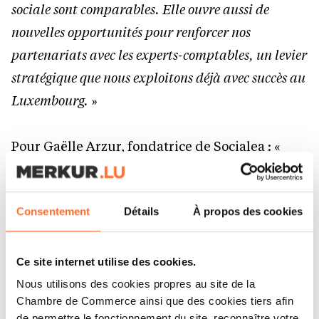
sociale sont comparables. Elle ouvre aussi de
nouvelles opportunités pour renforcer nos
partenariats avec les experts-comptables, un levier
stratégique que nous exploitons déjà avec succès au
Luxembourg.
»
Pour Gaëlle Arzur, fondatrice de Socialea : «
Rejoindre SD Worx représente une nouvelle étape
enthousiasmante. Nous sommes fiers de notre
Consentement
Détails
À propos des cookies
expertise dans la paie des PME françaises et, en
rejoignant un acteur européen de référence, nous
contribuons désormais à une dynamique
Ce site internet utilise des cookies.
internationale. Dès nos premiers échanges, nous
Nous utilisons des cookies propres au site de la
Chambre de Commerce ainsi que des cookies tiers afin
avons ressenti une véritable proximité culturelle :
de permettre le fonctionnement du site, reconnaître votre