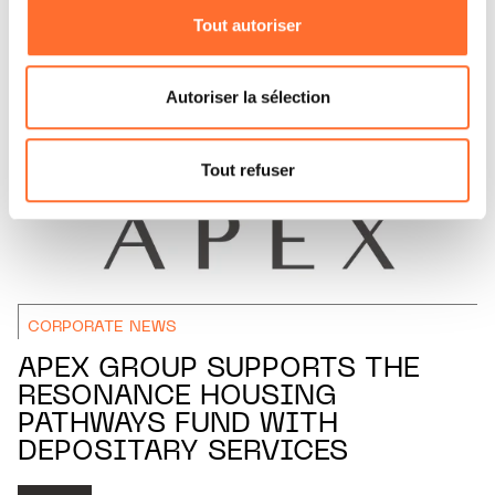
Tout autoriser
Vous avez la possibilité de modifier ou retirer votre
consentement à tout moment en cliquant sur l’icône
flottante en bas à gauche de chaque page.
Autoriser la sélection
Pour de plus amples informations sur la manière dont
nous utilisons lescookies et sommes amenés à traiter
Tout refuser
vos données personnelles, vous pouvez consulter notre
Charte d’usage des cookies
et notre
Politique de
protection des données personnelles.
CORPORATE NEWS
APEX GROUP SUPPORTS THE
RESONANCE HOUSING
PATHWAYS FUND WITH
DEPOSITARY SERVICES