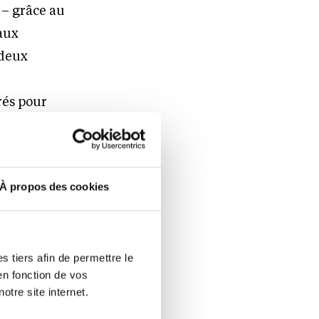
 – grâce au
eaux
 deux
rés pour
connaissance
À propos des cookies
me l’IA
Neike, CEO
Ensemble,
 tiers afin de permettre le
cision et
en fonction de vos
otre site internet.