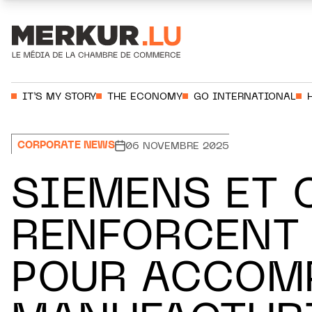
Aller au contenu
Votre recherche:
IT’S MY STORY
THE ECONOMY
GO INTERNATIONAL
CORPORATE NEWS
06 NOVEMBRE 2025
SIEMENS ET 
RENFORCENT 
POUR ACCOMP