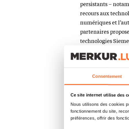
persistants – notam
recours aux technolo
numériques et l’au
partenaires propose
technologies Siemen
favoriser la collabo
« Pour nos clients, 
Consentement
de leurs défis et amb
industrielle, les ju
de Digital Industr
Ce site internet utilise des 
Nous utilisons des cookies p
nous guidons nos clie
fonctionnement du site, recon
une trajectoire claire
préférences, offrir des foncti