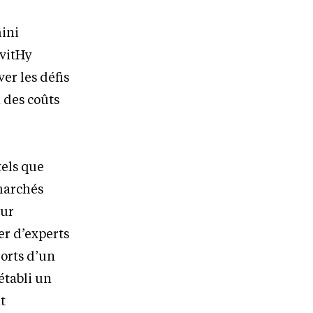
mini
avitHy
ver les défis
n des coûts
tels que
 marchés
our
er d’experts
Forts d’un
établi un
t