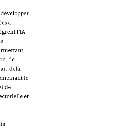
o-développer
ées à
ègrent l’IA
Le
permettant
on, de
 au-delà.
combinant le
et de
ctorielle et
fis