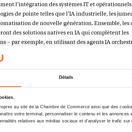
ment l’intégration des systèmes IT et opérationnels
gies de pointe telles que l’IA industrielle, les jum
tomatisation de nouvelle génération. Ensemble, les
ront des solutions natives en IA qui complètent les
s – par exemple, en utilisant des agents IA orchest
ration entre les silos d’ingénierie et de fabrication.
Capgemini agit comme une boussole – avec une parfaite 
Détails
itions. Siemens fournit le moteur : des technologies com
meaux numériques et l’automatisation,
déclare Cedrik 
ies et membre du Managing Board de Siemens AG.
« 
cookies.
ropres au site de la Chambre de Commerce ainsi que des cookies
nts dans leur transformation digitale avec rapidité, pré
naître votre terminal, personnaliser le contenu et les annonces 
 vers l’avenir. »
onnalités relatives aux médias sociaux et d'analyser le trafic sur n