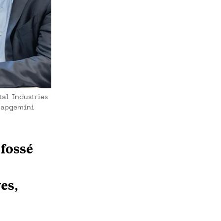
tal Industries
Capgemini
 fossé
es,