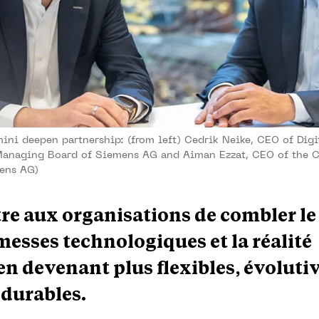
i deepen partnership: (from left) Cedrik Neike, CEO of Digi
Managing Board of Siemens AG and Aiman Ezzat, CEO of the 
ens AG)
re aux organisations de combler le
messes technologiques et la réalité
 en devenant plus flexibles, évolutiv
t durables.