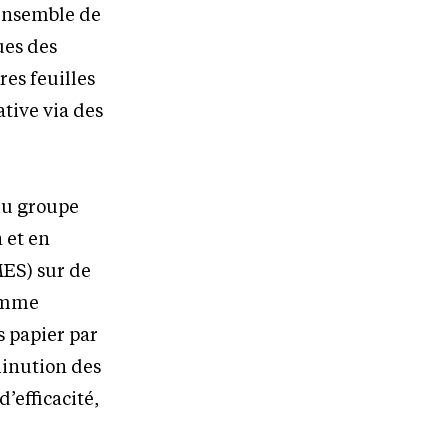
’ensemble de
ues des
es feuilles
ative via des
du groupe
 et en
MES) sur de
ramme
s papier par
minution des
’efficacité,