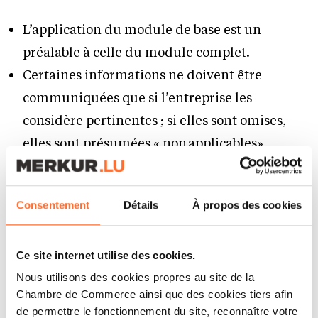
L’application du module de base est un
préalable à celle du module complet.
Certaines informations ne doivent être
communiquées que si l’entreprise les
considère pertinentes ; si elles sont omises,
elles sont présumées « non applicables».
Les informations fournies par l’entreprise
doivent être pertinentes, fiables, comparables,
Consentement
Détails
À propos des cookies
compréhensibles et vérifiables.
Pour ce faire, si nécessaire, des informations
sectorielles ou spécifiques à l’entreprise
Ce site internet utilise des cookies.
peuvent être ajoutées .
Nous utilisons des cookies propres au site de la
Chambre de Commerce ainsi que des cookies tiers afin
Dans le cadre du reporting, les parties
de permettre le fonctionnement du site, reconnaître votre