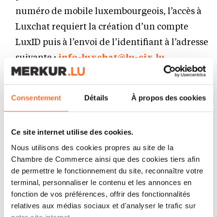
numéro de mobile luxembourgeois, l’accès à
Luxchat requiert la création d’un compte
LuxID puis à l’envoi de l’identifiant à l’adresse
suivante :
info-luxchat@lu-cix.lu
l’application est gratuite
Consentement
Détails
À propos des cookies
En quoi le service
Luxchat4Pro va-t-il
Ce site internet utilise des cookies.
différer des deux autres
Nous utilisons des cookies propres au site de la
versions ?
Chambre de Commerce ainsi que des cookies tiers afin
de permettre le fonctionnement du site, reconnaître votre
terminal, personnaliser le contenu et les annonces en
au-delà de son utilisation interne à
fonction de vos préférences, offrir des fonctionnalités
relatives aux médias sociaux et d'analyser le trafic sur
l’écosystème Luxchat, ce nouveau service