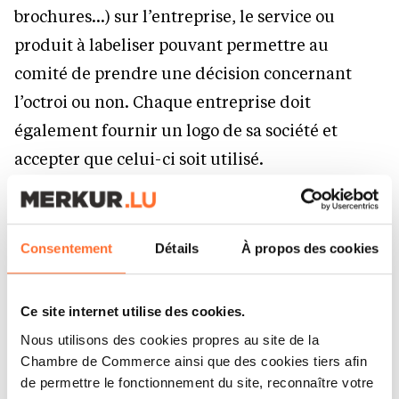
brochures…) sur l’entreprise, le service ou
produit à labeliser pouvant permettre au
comité de prendre une décision concernant
l’octroi ou non. Chaque entreprise doit
également fournir un logo de sa société et
accepter que celui-ci soit utilisé.
Y-a-t-il des frais ?
Consentement
Détails
À propos des cookies
Un montant de 200 euros HTVA est payer à la
Ce site internet utilise des cookies.
chambre professionnelle de l’entreprise affiliée.
Nous utilisons des cookies propres au site de la
Chambre de Commerce ainsi que des cookies tiers afin
Pour quelle durée est
de permettre le fonctionnement du site, reconnaître votre