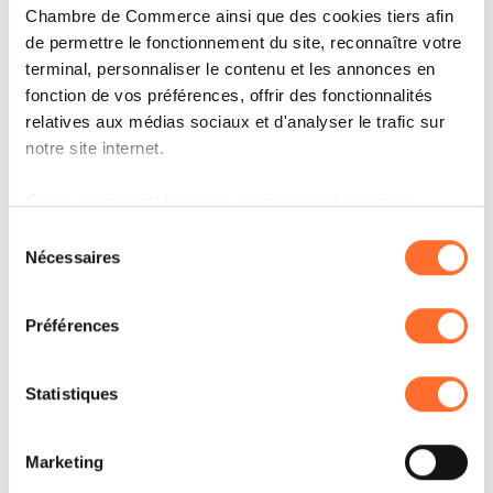
Chambre de Commerce ainsi que des cookies tiers afin
de permettre le fonctionnement du site, reconnaître votre
terminal, personnaliser le contenu et les annonces en
fonction de vos préférences, offrir des fonctionnalités
relatives aux médias sociaux et d'analyser le trafic sur
notre site internet.
ARTICLES ASSOCIÉS
Grâce au présent bandeau, vous pouvez accepter,
refuser ou configurer les cookies selon vos préférences,
Sélection
à l’exception des cookies strictement nécessaires au
Nécessaires
du
fonctionnement du site. Une description des différents
consentement
cookies est accessible sous l’onglet « Détails » ci-
Préférences
dessus.
Il est précisé que la navigation sur le site et certaines
Statistiques
fonctionnalités (ex : lecture de vidéos, partage sur les
réseaux sociaux, sauvegarde des préférences de lecture
Marketing
vidéo, personnalisation de l’affichage du site) peuvent
être affectées en cas de refus de tous les cookies ou des