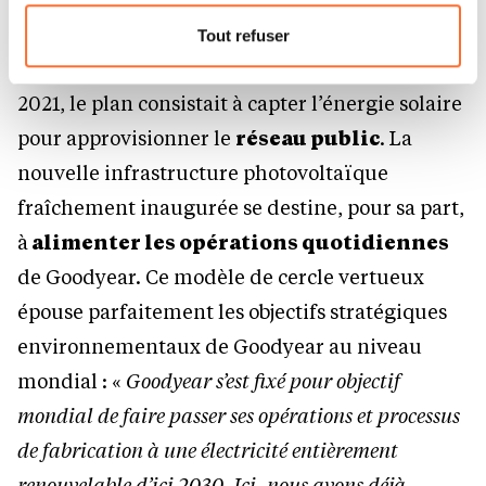
Pour de plus amples informations sur la manière dont
À première vue complémentaires, ces deux
nous utilisons lescookies et sommes amenés à traiter
Tout refuser
vos données personnelles, vous pouvez consulter notre
projets ne partagent pas les mêmes visées. En
Charte d’usage des cookies
et notre
Politique de
2021, le plan consistait à capter l’énergie solaire
protection des données personnelles.
pour approvisionner le
réseau public
. La
nouvelle infrastructure photovoltaïque
fraîchement inaugurée se destine, pour sa part,
à
alimenter les opérations quotidiennes
de Goodyear. Ce modèle de cercle vertueux
épouse parfaitement les objectifs stratégiques
environnementaux de Goodyear au niveau
mondial : «
Goodyear s’est fixé pour objectif
mondial de faire passer ses opérations et processus
de fabrication à une électricité entièrement
renouvelable d’ici 2030. Ici, nous avons déjà