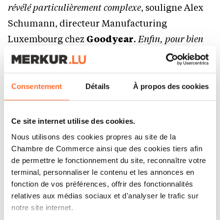
révélé particulièrement complexe
, souligne Alex
Schumann, directeur Manufacturing
Luxembourg chez
Goodyear
.
Enfin, pour bien
mesurer l’ampleur de ce projet, notons que cette
installation a nécessité 350 km de câbles.
»
Consentement
Détails
À propos des cookies
Monumental, ce dispositif de production solaire
ne constitue pas une première. À Colmar-Berg,
Ce site internet utilise des cookies.
le géant américain des pneumatiques s’inscrit
Nous utilisons des cookies propres au site de la
dans la roue du
photovoltaïque
depuis 2021.
Chambre de Commerce ainsi que des cookies tiers afin
de permettre le fonctionnement du site, reconnaître votre
Cette année-là, l’industriel a mis en service une
terminal, personnaliser le contenu et les annonces en
première série de
panneaux solaires
fonction de vos préférences, offrir des fonctionnalités
déployés à grande échelle; un carport
relatives aux médias sociaux et d'analyser le trafic sur
notre site internet.
photovoltaïque sur son terrain d’essai et une