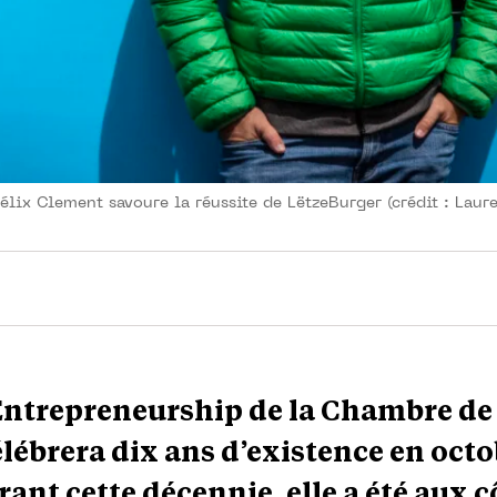
lix Clement savoure la réussite de LëtzeBurger (crédit : Laure
Entrepreneurship de la Chambre de
ébrera dix ans d’existence en octo
ant cette décennie, elle a été aux c