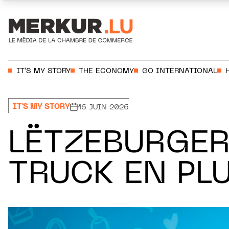
Aller au contenu
Votre recherche:
IT’S MY STORY
THE ECONOMY
GO INTERNATIONAL
IT'S MY STORY
16 JUIN 2026
LËTZEBURGER
TRUCK EN PL