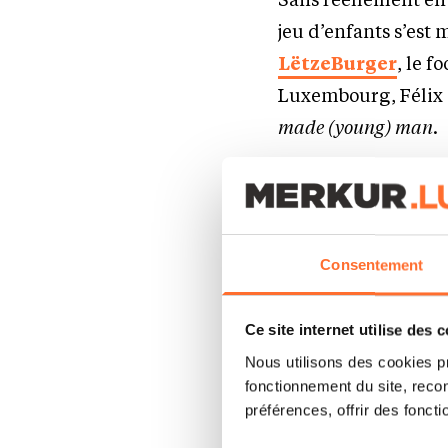
jeu d’enfants s’est
LëtzeBurger
, le 
Luxembourg, Félix 
made (young) man
.
Vous avez lancé 
nature entrepre
Consentement
Je n’ai pas reprodu
aventure initiée ave
Ce site internet utilise des 
Bertrange, nous étio
Nous utilisons des cookies p
quand nous nous so
fonctionnement du site, recon
avons modernisé leu
préférences, offrir des foncti
rapidement, nous no