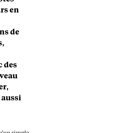
rs en
ns de
s,
c des
uveau
er,
 aussi
qu’un simple