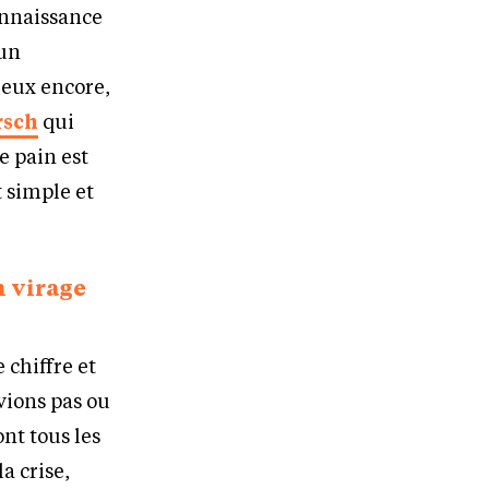
onnaissance
 un
ieux encore,
rsch
qui
e pain est
 simple et
n virage
 chiffre et
vions pas ou
nt tous les
a crise,