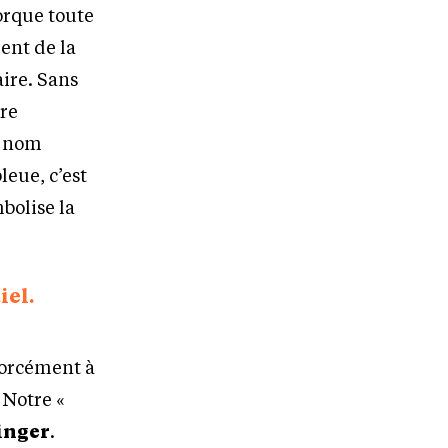
rque toute
ent de la
aire. Sans
tre
e nom
leue, c’est
mbolise la
iel.
 forcément à
 Notre «
inger
.