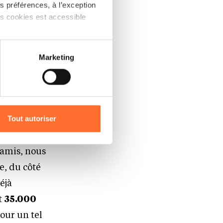
 préférences, à l’exception
 lancé ce qui
ts cookies est accessible
à la
s
flyers
.
 partage sur les réseaux
lié les
Marketing
) peuvent être affectées en
nservée…
r l’icône flottante en bas à
it des
Tout autoriser
s. Nous
amenés à traiter vos données
de protection des données
 amis, nous
e, du côté
éjà
t
35.000
our un tel