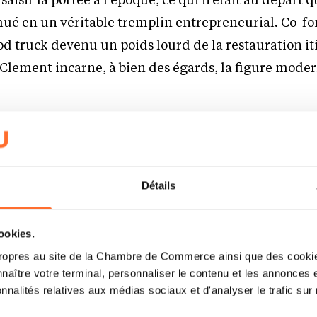
 mué en un véritable tremplin entrepreneurial. Co-f
food truck devenu un poids lourd de la restauration i
Clement incarne, à bien des égards, la figure mode
votre première activité à 11 ans. D’où vien
neuriale si précoce ?
Détails
it un modèle familial. Ce penchant s’enracine dans 
c des amis d’enfance, sept très précisément. Après l
cookies.
ns libres, actifs et souvent dehors. Le point de dépar
ropres au site de la Chambre de Commerce ainsi que des cookies
mmes mis à construire des cabanes. Au fil du temps
naître votre terminal, personnaliser le contenu et les annonces 
r conception pour en faire des lieux plus spacieux.
onnalités relatives aux médias sociaux et d'analyser le trafic sur n
us sommes heurtés à cette réalité : pour financer c