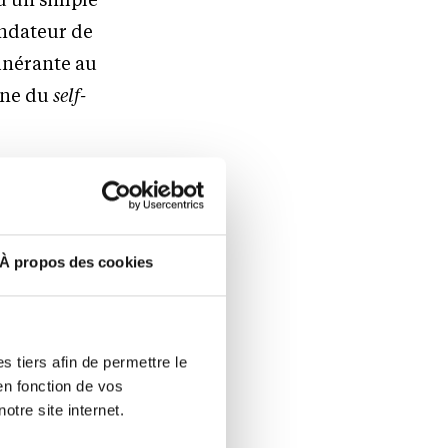
ondateur de
tinérante au
rne du
self-
t cette
À propos des cookies
une
’école à
t, c’est
 tiers afin de permettre le
, nous
en fonction de vos
 Mais
otre site internet.
es