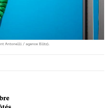
nt Antonelli / agence Blitz).
bre
ôtés