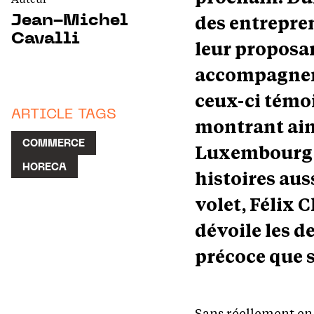
des entrepre
Jean-Michel
Cavalli
leur proposan
accompagneme
ceux-ci témo
ARTICLE TAGS
montrant ains
COMMERCE
Luxembourg, 
HORECA
histoires aus
volet, Félix 
dévoile les 
précoce que 
Sans réellement en s