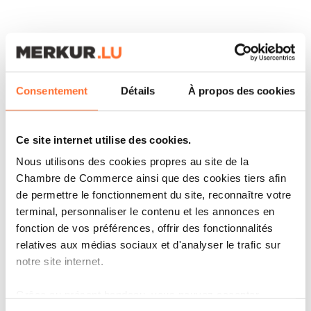
Pratique encore peu partagée au Luxembourg,
l’actionnariat participatif
a été introduit
chez Rcarré en 2021. Cette participation au
Consentement
Détails
À propos des cookies
capital de certains employés met en relief une
culture interne valorisant la fidélité et
Ce site internet utilise des cookies.
l’engagement sur le long terme. Et témoigne
Nous utilisons des cookies propres au site de la
aussi d’une promesse forte adressée par la
Chambre de Commerce ainsi que des cookies tiers afin
de permettre le fonctionnement du site, reconnaître votre
société à ses clients : celle de cultiver une
terminal, personnaliser le contenu et les annonces en
identité locale, de proximité, dans un marché
fonction de vos préférences, offrir des fonctionnalités
de plus en plus globalisé : «
Dans le paysage, nous
relatives aux médias sociaux et d'analyser le trafic sur
notre site internet.
sommes confrontés à des fonds d’investissement ou
à des concurrents engagés dans des opérations de
Grâce au présent bandeau, vous pouvez accepter,
rachat, et donc de concentration. De mon côté, j’ai