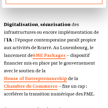
vos données personnelles, vous pouvez consulter notre
[ JEAN-GUY ROCHE, FONDATEUR DE RCARRÉ ]
Charte d’usage des cookies
et notre
Politique de
protection des données personnelles.
Digitalisation
,
sécurisation
des
infrastructures ou encore implémentation de
l’
IA
: l’époque contemporaine paraît propice
aux activités de Rcarré. Au Luxembourg, le
lancement de
SME Packages
– dispositif
financier mis en place par le gouvernement
avec le soutien de la
House of Entrepreneurship
de la
Chambre de Commerce
– fixe un cap :
accélérer la transition numérique des PME.