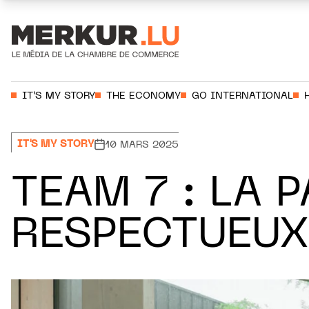
Aller au contenu
Votre recherche:
IT’S MY STORY
THE ECONOMY
GO INTERNATIONAL
IT'S MY STORY
10 MARS 2025
TEAM 7 : LA 
RESPECTUEUX