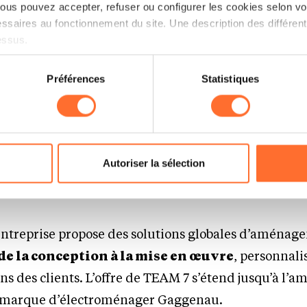
us pouvez accepter, refuser ou configurer les cookies selon vos
ssaires au fonctionnement du site. Une description des différen
essus.
on sur le site et certaines fonctionnalités (ex : lecture de vidéos,
Préférences
Statistiques
rences de lecture vidéo, personnalisation de l’affichage du site
kies ou des cookies non nécessaires.
odifier ou retirer votre consentement à tout moment en cliquant su
t conçu sur mesure dans un choix de bois issus de forêts géré
Autoriser la sélection
 Team 7)
ions sur la manière dont nous utilisons lescookies et sommes 
onsulter notre
Charte d’usage des cookies
et notre
Politique 
ntreprise propose des solutions globales d’aménag
de la conception à la mise en œuvre
, personnali
oins des clients. L’offre de TEAM 7 s’étend jusqu’à l
la marque d’électroménager Gaggenau.