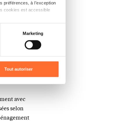
 préférences, à l’exception
ts cookies est accessible
 partage sur les réseaux
Marketing
) peuvent être affectées en
r l’icône flottante en bas à
es
Tout autoriser
amenés à traiter vos données
de protection des données
ement avec
sées selon
’aménagement