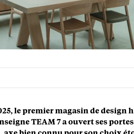
025, le premier magasin de design 
nseigne TEAM 7 a ouvert ses portes 
, axe bien connu pour son choix éto