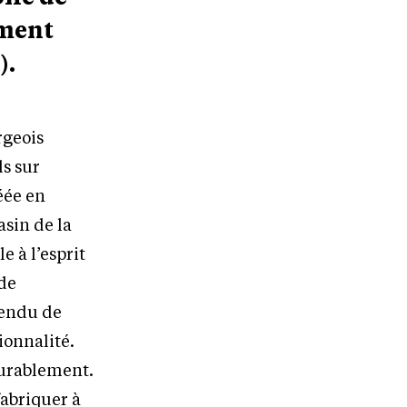
ement
).
rgeois
ds sur
éée en
asin de la
e à l’esprit
 de
tendu de
ionnalité.
 durablement.
fabriquer à