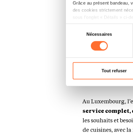
Grâce au présent bandeau, vo
des cookies strictement néce
sous l’onglet « Détails » ci-d
Sélection
Il est précisé que la navigati
Nécessaires
du
sociaux, sauvegarde des préfé
consentement
cas de refus de tous les coo
Vous avez la possibilité de m
gauche de chaque page.
Le mobilier Team 7 es
Tout refuser
durablement (crédit :
Pour de plus amples informat
personnelles, vous pouvez c
personnelles.
Au Luxembourg, l’e
service complet, 
les souhaits et bes
de cuisines, avec 