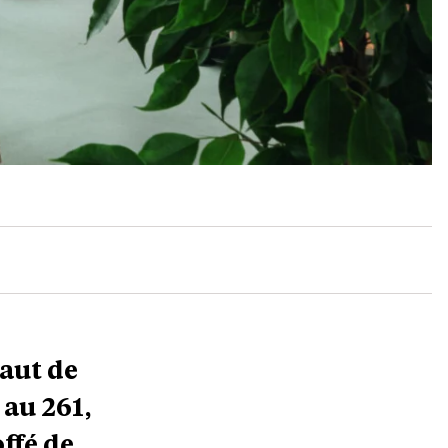
haut de
au 261,
ffé de