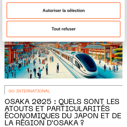
consentement à tout moment en cliquant sur l’icône
flottante en bas à gauche de chaque page.
Autoriser la sélection
Pour de plus amples informations sur la manière dont
nous utilisons lescookies et sommes amenés à traiter
Tout refuser
vos données personnelles, vous pouvez consulter notre
Charte d’usage des cookies
et notre
Politique de
protection des données personnelles.
GO INTERNATIONAL
OSAKA 2025 : QUELS SONT LES
ATOUTS ET PARTICULARITÉS
ÉCONOMIQUES DU JAPON ET DE
LA RÉGION D’OSAKA ?