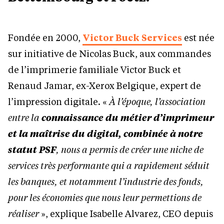
Fondée en 2000,
Victor Buck Services
est née
sur initiative de Nicolas Buck, aux commandes
de l’imprimerie familiale Victor Buck et
Renaud Jamar, ex-Xerox Belgique, expert de
l’impression digitale. «
À l’époque
,
l
’
association
entre la
connaissance du m
é
tier d
’
imprimeur
et la ma
î
trise du digital, combin
é
e
à
notre
statut PSF
, nous a permis de cr
é
er une niche de
services tr
è
s performante qui a rapidement séduit
les banques, et notamment l’industrie des fonds,
pour les économies que nous leur permettions de
réaliser
», explique Isabelle Alvarez, CEO depuis