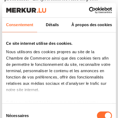
d
’
attention extr
ê
me. Nous avons renouvel
é
toute
notre infrastructure et mis en place un syst
è
me de
continuit
é
d
’
activit
é
robuste, avec tests et analyses
Consentement
Détails
À propos des cookies
effectués très régulièrement. Notre statut de PSF
nous oblige à un degré de diligence extrêmement
Ce site internet utilise des cookies.
élevé que nous prenons très au sérieux. C’est pour
Nous utilisons des cookies propres au site de la
nous un facteur différenciateur par rapport aux
Chambre de Commerce ainsi que des cookies tiers afin
de permettre le fonctionnement du site, reconnaître votre
imprimeurs classiques, qui n’ont pas les mêmes
terminal, personnaliser le contenu et les annonces en
obligations
» affirme la dirigeante.
fonction de vos préférences, offrir des fonctionnalités
relatives aux médias sociaux et d'analyser le trafic sur
notre site internet.
Engagée dans une
démarche durable
,
comme l’ensemble des sociétés du groupe Post,
Grâce au présent bandeau, vous pouvez accepter,
Victor Buck Services utilise du papier certifié
refuser ou configurer les cookies selon vos préférences,
Sélection
à l’exception des cookies strictement nécessaires au
Nécessaires
FSC (
issu de forêts gérées durablement, ndlr
),
du