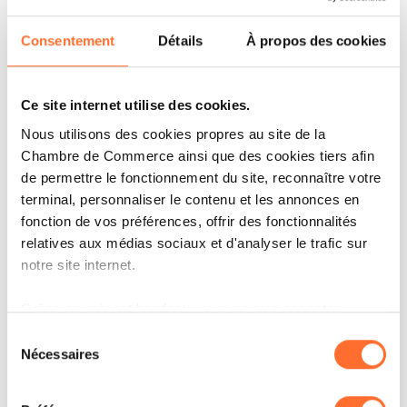
d’une terrasse aux beaux jours. L’hôtel y propose
Consentement
Détails
À propos des cookies
chaque jour un buffet de petit déjeuner
composé de produits frais locaux, à volonté.
Ce site internet utilise des cookies.
L’aménagement y est pensé pour absorber les
Nous utilisons des cookies propres au site de la
bruits et un fonds sonore de musique classique
Chambre de Commerce ainsi que des cookies tiers afin
assure une atmosphère cosy. Une salle de
de permettre le fonctionnement du site, reconnaître votre
séminaire avec écran intégré complète ce
terminal, personnaliser le contenu et les annonces en
fonction de vos préférences, offrir des fonctionnalités
niveau. Elle permet d’organiser des réunions
relatives aux médias sociaux et d'analyser le trafic sur
pour 10 à 12 personnes.
notre site internet.
Grâce au présent bandeau, vous pouvez accepter,
Situé au cœur d’un quartier d’affaire, l’hôtel
refuser ou configurer les cookies selon vos préférences,
Sélection
compte développer le
day use
en partenariat
à l’exception des cookies strictement nécessaires au
Nécessaires
du
avec les plateformes qui proposent ce service.
fonctionnement du site. Une description des différents
consentement
cookies est accessible sous l’onglet « Détails » ci-
Celui-ci consiste à louer des chambres à l’heure,