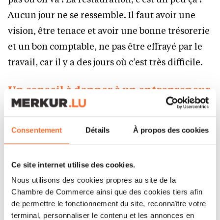
Aucun jour ne se ressemble. Il faut avoir une
vision, être tenace et avoir une bonne trésorerie
et un bon comptable, ne pas être effrayé par le
travail, car il y a des jours où c’est très difficile.
Un conseil à donner à un entrepreneur
en herbe ?
Croire en soi et en son projet, ne pas baisser les
Consentement
Détails
À propos des cookies
bras. Il faut commencer petit et ne pas se lancer
d’emblée dans des projets démesurés, sinon
Ce site internet utilise des cookies.
c’est le meilleur moyen de ne pas y arriver. Et
Nous utilisons des cookies propres au site de la
surtout, l’argent ne doit pas être la motivation
Chambre de Commerce ainsi que des cookies tiers afin
principale. Ouvrir une affaire dans le seul
de permettre le fonctionnement du site, reconnaître votre
terminal, personnaliser le contenu et les annonces en
objectif de faire beaucoup d’argent, c’est le