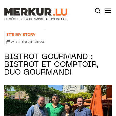
Aller au contenu
Votre recherche:
IT'S MY STORY
21 OCTOBRE 2024
BISTROT GOURMAND :
BISTROT ET COMPTOIR,
DUO GOURMAND!