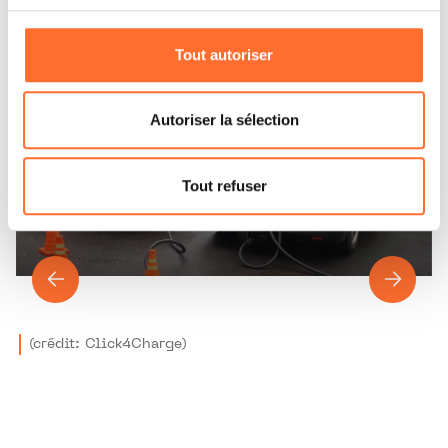
cookies non nécessaires.
Tout autoriser
Vous avez la possibilité de modifier ou retirer votre
consentement à tout moment en cliquant sur l’icône
flottante en bas à gauche de chaque page.
Autoriser la sélection
Pour de plus amples informations sur la manière dont
nous utilisons lescookies et sommes amenés à traiter
Tout refuser
vos données personnelles, vous pouvez consulter notre
Charte d’usage des cookies
et notre
Politique de
protection des données personnelles.
(crédit: Click4Charge)