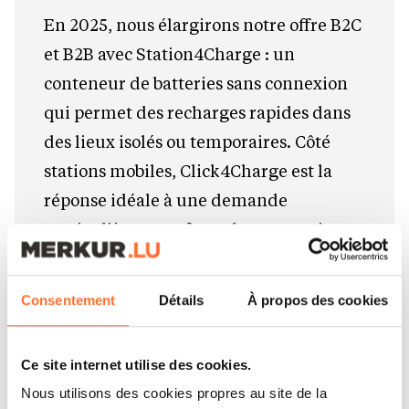
En 2025, nous élargirons notre offre B2C
et B2B avec Station4Charge : un
conteneur de batteries sans connexion
qui permet des recharges rapides dans
des lieux isolés ou temporaires. Côté
stations mobiles, Click4Charge est la
réponse idéale à une demande
particulièrement forte des entreprises.
Comment le marché et
Consentement
Détails
À propos des cookies
l’environnement réglementaire
défient Click4Charge ?
Ce site internet utilise des cookies.
Le nombre de véhicules électriques
Nous utilisons des cookies propres au site de la