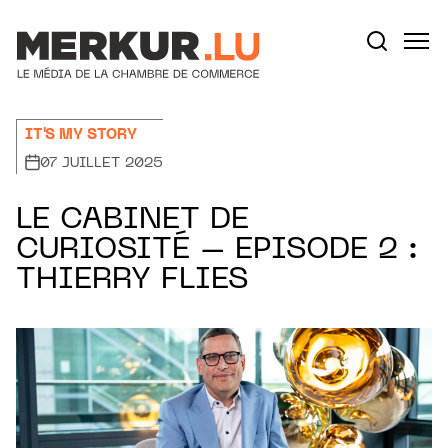
Aller au contenu
Votre recherche:
IT'S MY STORY
07 JUILLET 2025
LE CABINET DE
CURIOSITÉ – EPISODE 2 :
THIERRY FLIES