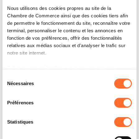
Nous utilisons des cookies propres au site de la
Chambre de Commerce ainsi que des cookies tiers afin
de permettre le fonctionnement du site, reconnaître votre
terminal, personnaliser le contenu et les annonces en
fonction de vos préférences, offrir des fonctionnalités
relatives aux médias sociaux et d'analyser le trafic sur
notre site internet.
Grâce au présent bandeau, vous pouvez accepter,
refuser ou configurer les cookies selon vos préférences,
Sélection
ARTICLES ASSOCIÉS
à l’exception des cookies strictement nécessaires au
Nécessaires
du
fonctionnement du site. Une description des différents
consentement
cookies est accessible sous l’onglet « Détails » ci-
Préférences
dessus.
Il est précisé que la navigation sur le site et certaines
Statistiques
fonctionnalités (ex : lecture de vidéos, partage sur les
réseaux sociaux, sauvegarde des préférences de lecture