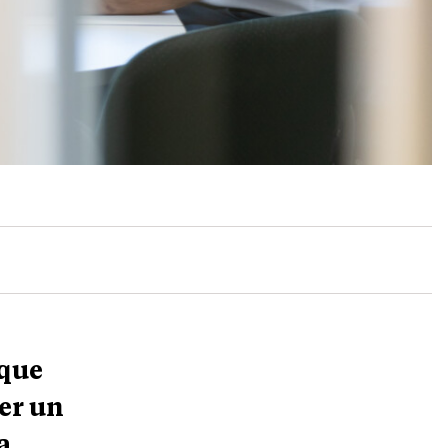
ique
er un
a