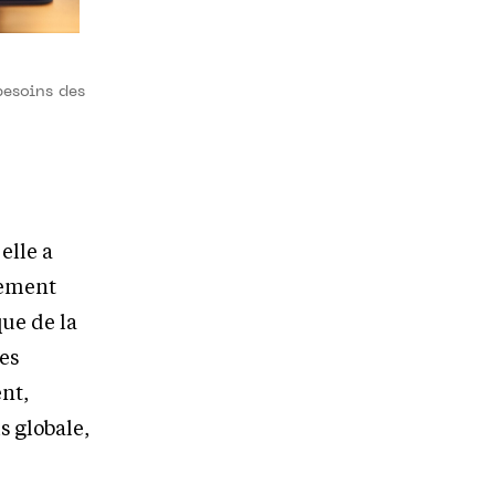
besoins des
elle a
uement
ue de la
es
nt,
s globale,