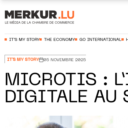
Aller au contenu
Votre recherche:
IT’S MY STORY
THE ECONOMY
GO INTERNATIONAL
IT'S MY STORY
05 NOVEMBRE 2025
MICROTIS : L
DIGITALE AU 