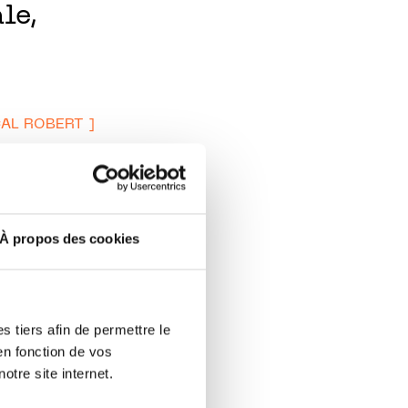
le,
CAL ROBERT ]
la
À propos des cookies
i décidé de
vaient
 rôle
 tiers afin de permettre le
en fonction de vos
otre site internet.