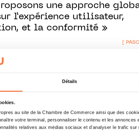
roposons une approche globa
ur l’expérience utilisateur,
tion, et la conformité »
[ PAS
otre constat et votre vision au moment de 
otis ?
Détails
ieurs années dans le secteur IT d’EY Luxembourg, j’a
 une conviction forte : les Ressources Humaines pou
cookies.
ratégique pour les entreprises, bien au-delà de leur
ropres au site de la Chambre de Commerce ainsi que des cookies
nistration du personnel.
naître votre terminal, personnaliser le contenu et les annonces 
onnalités relatives aux médias sociaux et d'analyser le trafic sur n