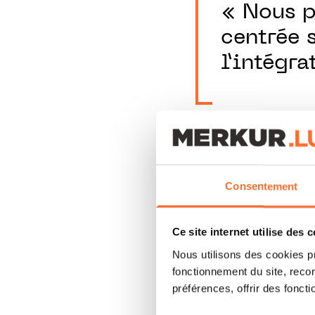
« Nous p
centrée s
l’intégra
Quels étaient v
création de Micr
Consentement
En 1997, après plus
créer Microtis avec
Ce site internet utilise des 
devenir un levier st
Nous utilisons des cookies p
traditionnel d’admi
fonctionnement du site, recon
préférences, offrir des foncti