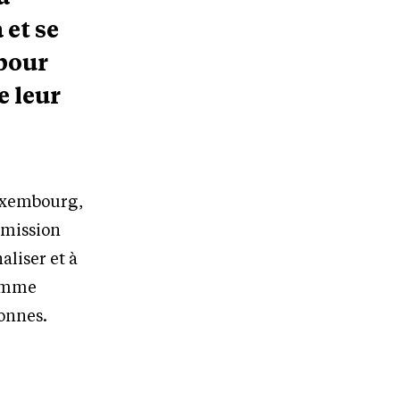
 et se
pour
e leur
Luxembourg,
r mission
aliser et à
gamme
sonnes.