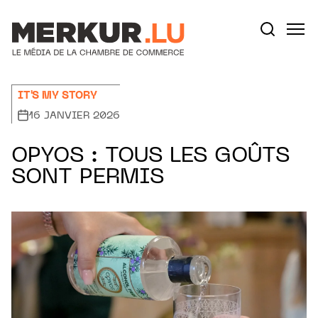
Aller au contenu
Votre recherche:
IT'S MY STORY
16 JANVIER 2026
OPYOS : TOUS LES GOÛTS
SONT PERMIS