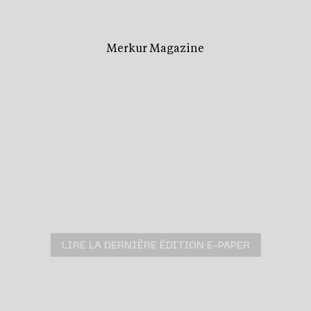
Merkur Magazine
L’ÉDITION
ÉTÉ
2026
EST
DISPONIBLE !
LIRE LA DERNIÈRE ÉDITION E-PAPER
TÉLÉCHARGER
ARCHIVES