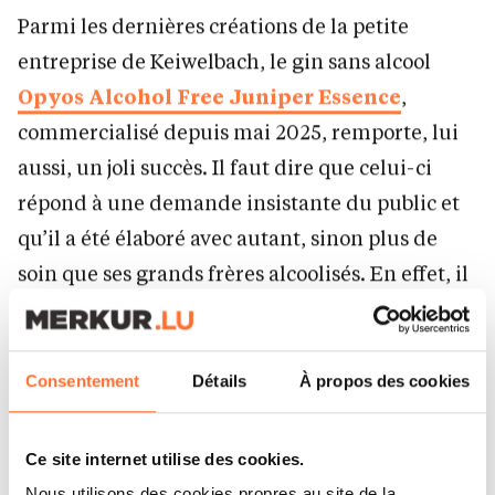
Parmi les dernières créations de la petite
entreprise de Keiwelbach, le gin sans alcool
Opyos Alcohol Free Juniper Essence
,
commercialisé depuis mai 2025, remporte, lui
aussi, un joli succès. Il faut dire que celui-ci
répond à une demande insistante du public et
qu’il a été élaboré avec autant, sinon plus de
soin que ses grands frères alcoolisés. En effet, il
s’agissait d’un véritable pari pour la marque
désormais bien installée chez les amateurs de
spiritueux. Ce produit devait rester fidèle à
Consentement
Détails
À propos des cookies
l’univers aromatique du reste de la gamme et
ne pas décevoir ses futurs consommateurs. Il a
Ce site internet utilise des cookies.
donc fallu un long temps de réflexion aux trois
Nous utilisons des cookies propres au site de la