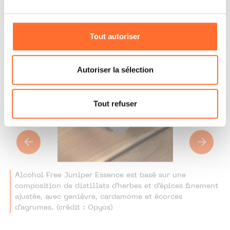
être affectées en cas de refus de tous les cookies ou des
cookies non nécessaires.
Tout autoriser
Vous avez la possibilité de modifier ou retirer votre
consentement à tout moment en cliquant sur l’icône
flottante en bas à gauche de chaque page.
Autoriser la sélection
Pour de plus amples informations sur la manière dont
nous utilisons lescookies et sommes amenés à traiter
Tout refuser
vos données personnelles, vous pouvez consulter notre
Charte d’usage des cookies
et notre
Politique de
protection des données personnelles.
Alcohol Free Juniper Essence est basé sur une
composition de distillats d’herbes et d’épices finement
ajustée, avec genièvre, cardamome et écorces
d’agrumes. (crédit : Opyos)