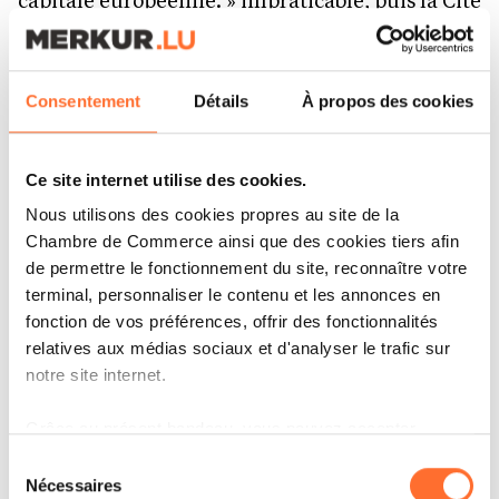
de la Sécurité Sociale juste en face de notre
magasin et maintenant le nouveau complexe
Consentement
Détails
À propos des cookies
immobilier voisin. À terme, nous aurons un
beau quartier et de nouveaux clients mais en
attendant, cela fait plusieurs années que notre
Ce site internet utilise des cookies.
commerce souffre d’un manque d’accessibilité,
Nous utilisons des cookies propres au site de la
Chambre de Commerce ainsi que des cookies tiers afin
d’une baisse de passage dans la rue et de
de permettre le fonctionnement du site, reconnaître votre
nuisances diverses telles que la poussière et le
terminal, personnaliser le contenu et les annonces en
bruit. Nous avons même eu l’enseigne arrachée
fonction de vos préférences, offrir des fonctionnalités
relatives aux médias sociaux et d'analyser le trafic sur
par un camion ! Les petites structures comme la
notre site internet.
nôtre n’ont pas toujours connaissance des aides
auxquelles elles ont droit pour compenser des
Grâce au présent bandeau, vous pouvez accepter,
refuser ou configurer les cookies selon vos préférences,
périodes difficiles comme celles-là et les
Sélection
à l’exception des cookies strictement nécessaires au
Nécessaires
du
démarches à faire sont souvent complexes et