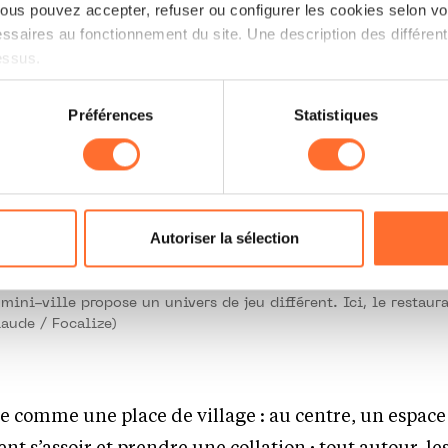
us pouvez accepter, refuser ou configurer les cookies selon vos
ssaires au fonctionnement du site. Une description des différen
essus.
on sur le site et certaines fonctionnalités (ex : lecture de vidéos,
Préférences
Statistiques
rences de lecture vidéo, personnalisation de l’affichage du site
kies ou des cookies non nécessaires.
odifier ou retirer votre consentement à tout moment en cliquant su
Autoriser la sélection
ions sur la manière dont nous utilisons lescookies et sommes 
onsulter notre
Charte d’usage des cookies
et notre
Politique 
ni-ville propose un univers de jeu différent. Ici, le restauran
aude / Focalize)
te comme une place de village : au centre, un espace
nt s’assoir et prendre une collation ; tout autour, le