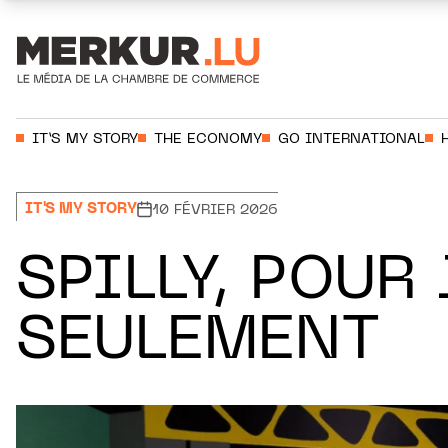
Aller au contenu
Votre recherche:
IT’S MY STORY
THE ECONOMY
GO INTERNATIONAL
IT'S MY STORY
10 FÉVRIER 2026
SPILLY, POUR
SEULEMENT