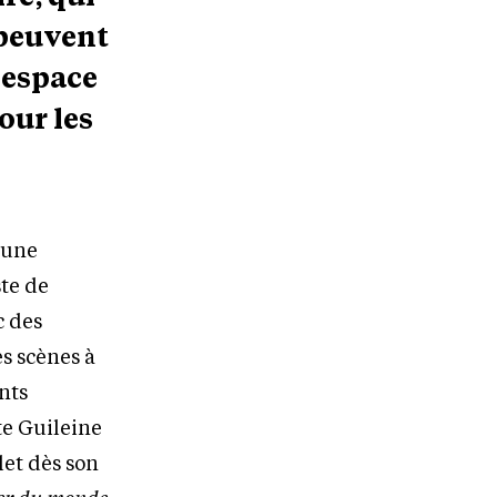
 peuvent
 espace
our les
 une
ste de
c des
s scènes à
ents
te Guileine
let dès son