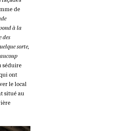
gamme de
nde
spond à la
e des
uelque sorte,
beaucoup
u séduire
qui ont
er le local
t situé au
rière