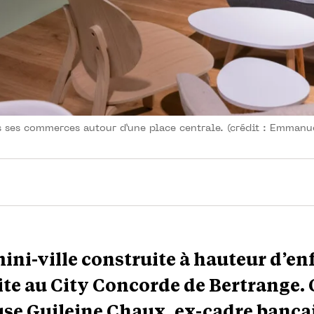
s ses commerces autour d’une place centrale. (crédit : Emmanu
mini-ville construite à hauteur d’en
vite au City Concorde de Bertrange. 
se Guileine Chaux, ex-cadre bancai