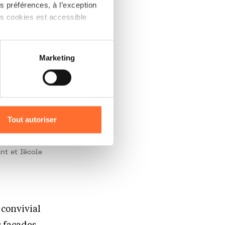
 préférences, à l’exception
ts cookies est accessible
 partage sur les réseaux
Marketing
) peuvent être affectées en
r l’icône flottante en bas à
Tout autoriser
amenés à traiter vos données
de protection des données
t et l'école
 convivial
s façades