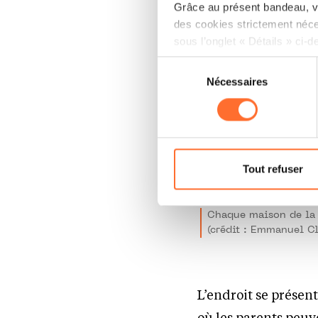
Grâce au présent bandeau, vo
des cookies strictement néce
sous l’onglet « Détails » ci-d
Sélection
Il est précisé que la navigati
Nécessaires
du
sociaux, sauvegarde des préfé
consentement
cas de refus de tous les coo
Vous avez la possibilité de m
gauche de chaque page.
Tout refuser
Pour de plus amples informat
personnelles, vous pouvez c
Chaque maison de la mi
personnelles.
(crédit : Emmanuel Cl
L’endroit se présen
où les parents peuve