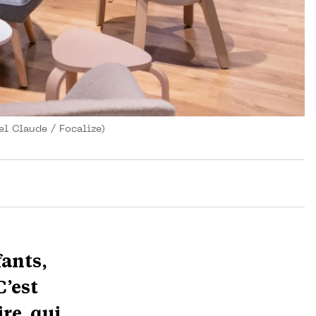
el Claude / Focalize)
fants,
C’est
re, qui