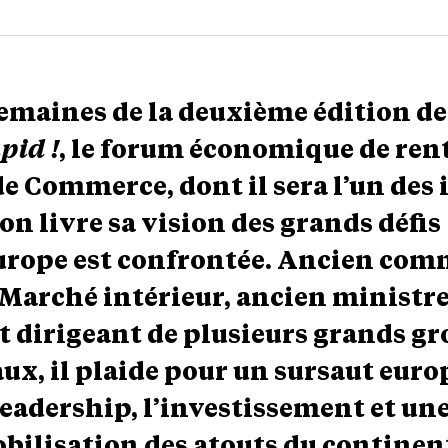
emaines de la deuxième édition d
pid !
, le forum économique de ren
e Commerce, dont il sera l’un des 
n livre sa vision des grands défis
urope est confrontée. Ancien com
Marché intérieur, ancien ministre
t dirigeant de plusieurs grands g
ux, il plaide pour un sursaut eur
leadership, l’investissement et un
bilisation des atouts du continen