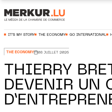
Aller au contenu
Votre recherche:
IT’S MY STORY
THE ECONOMY
GO INTERNATIONAL
THE ECONOMY
08 JUILLET 2026
THIERRY BRE
DEVENIR UN 
D’ENTREPREN