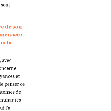
 sont
re de son
 menace :
ou la
, avec
concerne
oyances et
de penser ce
intenses de
ommunautés
ui l’a