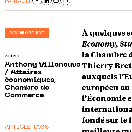
PARTAGER
À quelques s
DOWNLOAD PDF
Economy, Stu
la Chambre d
Auteur
Thierry Breto
Anthony Villeneuve
/ Affaires
auxquels l’E
économiques,
européen au 
Chambre de
Commerce
l’Économie e
internationa
fondé sur le 
ARTICLE TAGS
meilleure mo