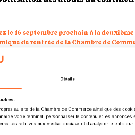
ez le 16 septembre prochain à la deuxième
mique de rentrée de la Chambre de Comme
année est volontairement un peu provocate
ossible de réformer ? » Spontanément, que 
stion ?
Détails
d que la vie, c’est réformer. Aucune organisation n’e
tation. Dans une entreprise, c’est la même chose : es
cookies.
on entreprise ? Encore heureux ! C’est la vie ! J’ai fai
ropres au site de la Chambre de Commerce ainsi que des cookies
 vie. Je n’en ai pas fait un seul comme j’avais prévu
naître votre terminal, personnaliser le contenu et les annonces 
s entreprises. C’est aussi ce que j’ai vécu lorsque j’éta
onnalités relatives aux médias sociaux et d'analyser le trafic sur n
péen. On démarre l’année avec une trajectoire, et 