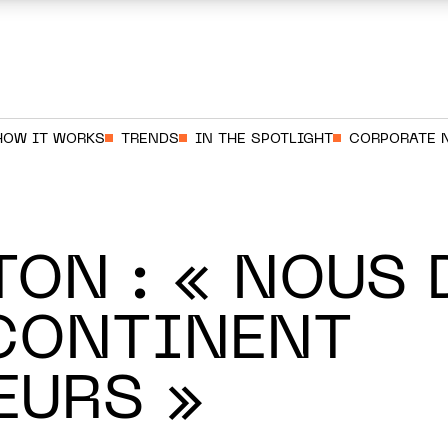
HOW IT WORKS
TRENDS
IN THE SPOTLIGHT
CORPORATE 
TON : « NOUS
CONTINENT
EURS »