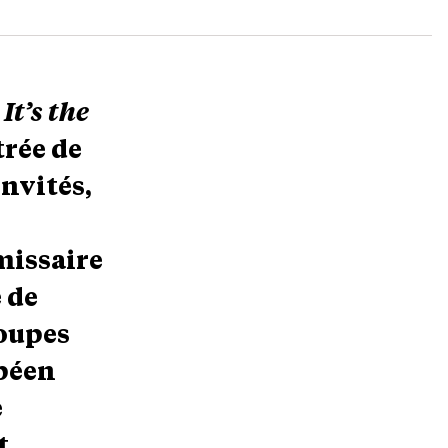
e
It’s the
trée de
invités,
missaire
 de
roupes
opéen
e
t.