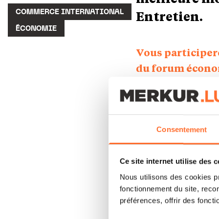
Entretien.
COMMERCE INTERNATIONAL
ÉCONOMIE
Vous participer
du forum écono
thème de cette 
Est-il encore p
vous à cette que
Consentement
Je répondrai d’abor
est toujours en adap
Ce site internet utilise des 
possible d’adapter s
Nous utilisons des cookies p
cinq budgets dans ma
fonctionnement du site, recon
C’est cela, la vie de
préférences, offrir des foncti
ou commissaire euro