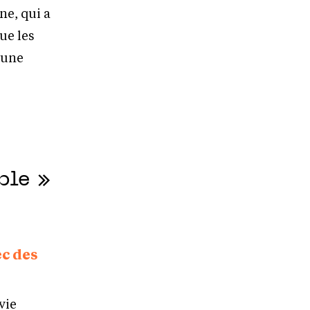
ne, qui a
ue les
 une
ble »
ec des
vie