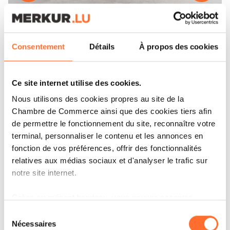
Les installations de Minusines comprennent un atelier
où des techniciens peuvent préparer des tableaux
électriques complets ou des bornes de recharges, qui
Consentement
Détails
À propos des cookies
seront ensuite livrées « clé en main » aux clients.
(crédit : Emmanuel Claude / Focalize)
Ce site internet utilise des cookies.
Nous utilisons des cookies propres au site de la
Chambre de Commerce ainsi que des cookies tiers afin
Avenir et durabilité
de permettre le fonctionnement du site, reconnaître votre
terminal, personnaliser le contenu et les annonces en
fonction de vos préférences, offrir des fonctionnalités
Minusines est entrée dans une nouvelle ère en
relatives aux médias sociaux et d'analyser le trafic sur
rejoignant le groupe Encevo en 2020. Cette
notre site internet.
opération gagnant-gagnant lui permet de
Grâce au présent bandeau, vous pouvez accepter,
pénétrer le secteur des
énergies
refuser ou configurer les cookies selon vos préférences,
Sélection
renouvelables
. En s’alliant à un producteur
à l’exception des cookies strictement nécessaires au
Nécessaires
du