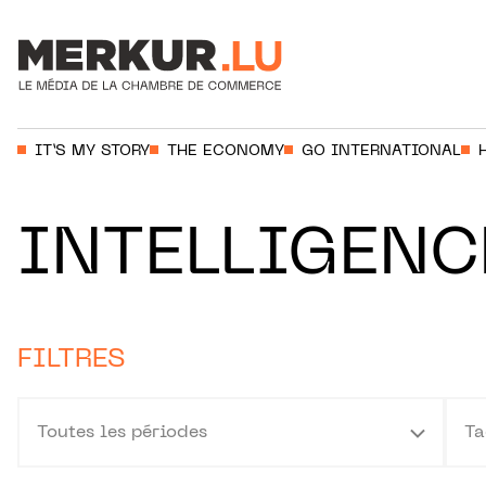
Aller au contenu
Votre recherche:
IT’S MY STORY
THE ECONOMY
GO INTERNATIONAL
INTELLIGENC
FILTRES
Toutes les périodes
Ta