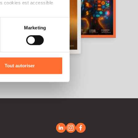
ts cookies est accessible
 partage sur les réseaux
Marketing
) peuvent être affectées en
r l’icône flottante en bas à
Tout autoriser
amenés à traiter vos données
de protection des données