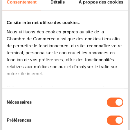
Consentement
Détails
À propos des cookies
Ce site internet utilise des cookies.
IT'S MY STORY
Nous utilisons des cookies propres au site de la
OOBAMINT : PLUS QU’UNE
Chambre de Commerce ainsi que des cookies tiers afin
EXPÉRIENCE !
de permettre le fonctionnement du site, reconnaître votre
terminal, personnaliser le contenu et les annonces en
LIRE
fonction de vos préférences, offrir des fonctionnalités
relatives aux médias sociaux et d'analyser le trafic sur
notre site internet.
Grâce au présent bandeau, vous pouvez accepter,
refuser ou configurer les cookies selon vos préférences,
Sélection
à l’exception des cookies strictement nécessaires au
Nécessaires
du
fonctionnement du site. Une description des différents
consentement
cookies est accessible sous l’onglet « Détails » ci-
Préférences
dessus.