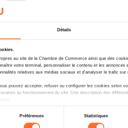
LIRE
Détails
cookies.
ropres au site de la Chambre de Commerce ainsi que des cookies
naître votre terminal, personnaliser le contenu et les annonces 
onnalités relatives aux médias sociaux et d'analyser le trafic sur n
us pouvez accepter, refuser ou configurer les cookies selon vos
ssaires au fonctionnement du site. Une description des différen
essus.
on sur le site et certaines fonctionnalités (ex : lecture de vidéos,
IT'S MY STORY
Préférences
Statistiques
rences de lecture vidéo, personnalisation de l’affichage du site
BGL BNP PARIBAS BANQUE
kies ou des cookies non nécessaires.