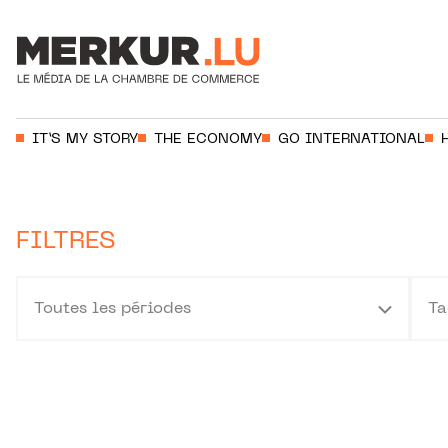
Aller au contenu
Votre recherche:
IT’S MY STORY
THE ECONOMY
GO INTERNATIONAL
FILTRES
Toutes les périodes
Ta