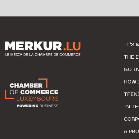
IT’S 
THE 
GO I
HOW 
TREN
IN T
CORP
A PR