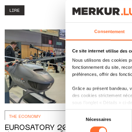
LIRE
Consentement
Ce site internet utilise des 
Nous utilisons des cookies p
fonctionnement du site, recon
préférences, offrir des foncti
Grâce au présent bandeau, vo
des cookies strictement néce
sous l’onglet « Détails » ci-d
Sélection
Il est précisé que la navigati
THE ECONOMY
Nécessaires
du
sociaux, sauvegarde des préfé
consentement
EUROSATORY 2026 : QUAND
cas de refus de tous les coo