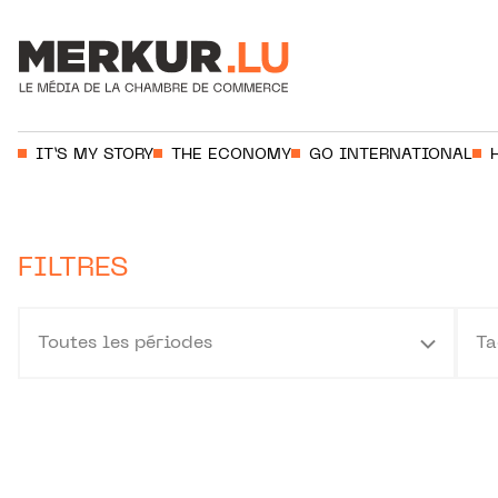
Aller au contenu
Votre recherche:
IT’S MY STORY
THE ECONOMY
GO INTERNATIONAL
FILTRES
Toutes les périodes
Ta