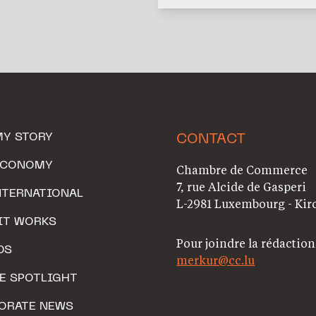
MY STORY
CONTACT
ECONOMY
Chambre de Commerce
7, rue Alcide de Gasperi
NTERNATIONAL
L-2981 Luxembourg - Kir
IT WORKS
Pour joindre la rédaction
DS
merkur@cc.lu
HE SPOTLIGHT
ORATE NEWS