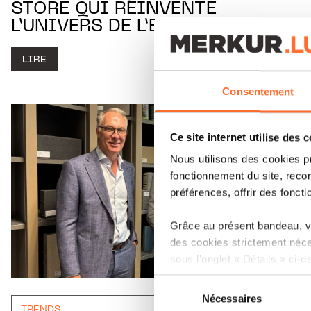
STORE QUI RÉINVENTE
L’UNIVERS DE L’ENFANT
LIRE
Consentement
Ce site internet utilise des 
Nous utilisons des cookies p
fonctionnement du site, recon
préférences, offrir des foncti
Grâce au présent bandeau, vo
des cookies strictement néce
sous l’onglet « Détails » ci-d
Sélection
Il est précisé que la navigati
Nécessaires
du
sociaux, sauvegarde des préfé
TRENDS