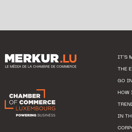
IT’S 
THE 
GO I
HOW 
TREN
IN T
CORP