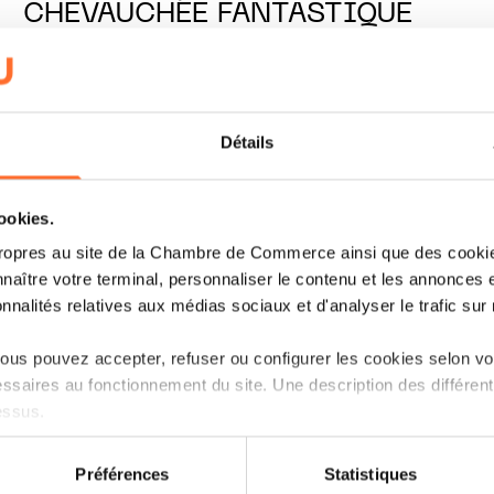
CHEVAUCHÉE FANTASTIQUE
LIRE
Détails
cookies.
ropres au site de la Chambre de Commerce ainsi que des cookies
naître votre terminal, personnaliser le contenu et les annonces 
onnalités relatives aux médias sociaux et d'analyser le trafic sur n
us pouvez accepter, refuser ou configurer les cookies selon vos
ssaires au fonctionnement du site. Une description des différen
essus.
on sur le site et certaines fonctionnalités (ex : lecture de vidéos,
Préférences
Statistiques
rences de lecture vidéo, personnalisation de l’affichage du site
THE ECONOMY