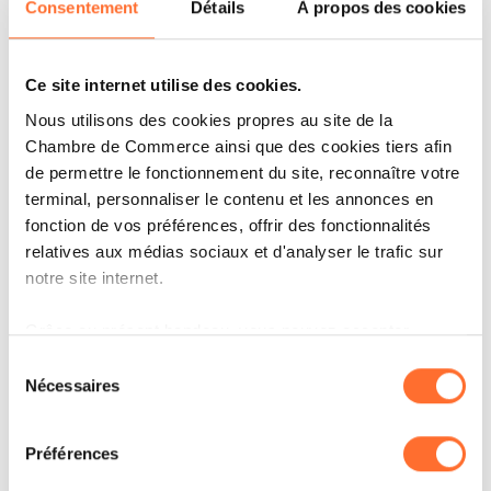
Consentement
Détails
À propos des cookies
Ce site internet utilise des cookies.
IT'S MY STORY
Nous utilisons des cookies propres au site de la
OOBAMINT : PLUS QU’UNE
Chambre de Commerce ainsi que des cookies tiers afin
EXPÉRIENCE !
de permettre le fonctionnement du site, reconnaître votre
terminal, personnaliser le contenu et les annonces en
LIRE
fonction de vos préférences, offrir des fonctionnalités
relatives aux médias sociaux et d'analyser le trafic sur
notre site internet.
Grâce au présent bandeau, vous pouvez accepter,
refuser ou configurer les cookies selon vos préférences,
Sélection
à l’exception des cookies strictement nécessaires au
Nécessaires
du
fonctionnement du site. Une description des différents
consentement
cookies est accessible sous l’onglet « Détails » ci-
Préférences
dessus.