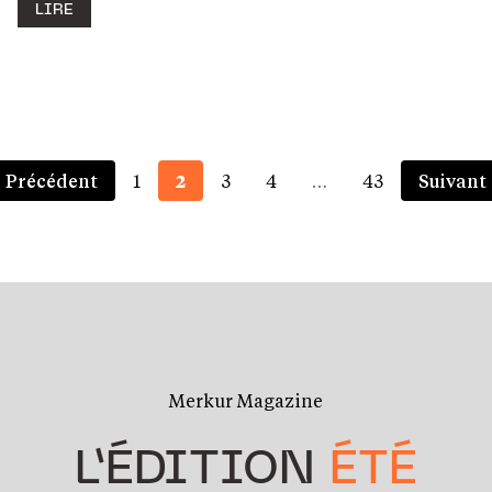
LIRE
Précédent
1
2
3
4
…
43
Suivant
Merkur Magazine
L’ÉDITION
ÉTÉ