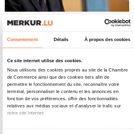
THE ECONOMY
THIERRY BRETON : « NOUS
Consentement
Détails
À propos des cookies
DEVONS DEVENIR UN
CONTINENT D’ENTREPRENEURS
»
Ce site internet utilise des cookies.
Nous utilisons des cookies propres au site de la Chambre
LIRE
de Commerce ainsi que des cookies tiers afin de
permettre le fonctionnement du site, reconnaître votre
terminal, personnaliser le contenu et les annonces en
fonction de vos préférences, offrir des fonctionnalités
relatives aux médias sociaux et d'analyser le trafic sur
notre site internet.
Grâce au présent bandeau, vous pouvez accepter, refuser