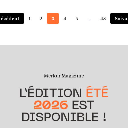
récédent
1
2
3
4
5
…
43
Suiva
Merkur Magazine
L’ÉDITION
ÉTÉ
2026
EST
DISPONIBLE !