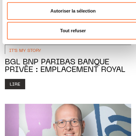
Pour de plus amples informations sur la manière dont nous
Autoriser la sélection
utilisons lescookies et sommes amenés à traiter vos donné
personnelles, vous pouvez consulter notre
Charte d’usage
des cookies
et notre
Politique de protection des données
Tout refuser
personnelles.
IT'S MY STORY
BGL BNP PARIBAS BANQUE
PRIVÉE : EMPLACEMENT ROYAL
LIRE