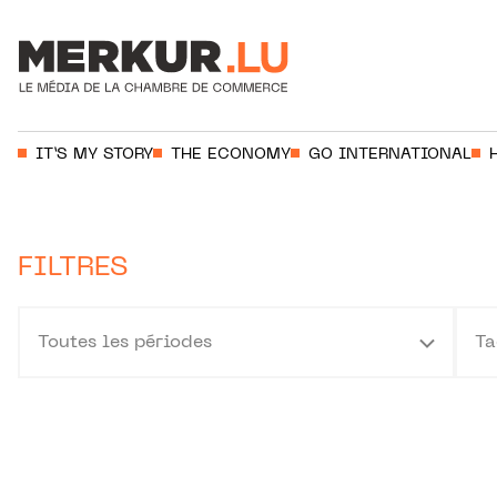
Aller au contenu
Votre recherche:
IT’S MY STORY
THE ECONOMY
GO INTERNATIONAL
FILTRES
Toutes les périodes
Ta