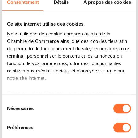
Consentement
Détails
À propos des cookies
Ce site internet utilise des cookies.
IT'S MY STORY
Nous utilisons des cookies propres au site de la
OOBAMINT : PLUS QU’UNE
Chambre de Commerce ainsi que des cookies tiers afin
EXPÉRIENCE !
de permettre le fonctionnement du site, reconnaître votre
terminal, personnaliser le contenu et les annonces en
LIRE
fonction de vos préférences, offrir des fonctionnalités
relatives aux médias sociaux et d'analyser le trafic sur
notre site internet.
Grâce au présent bandeau, vous pouvez accepter,
refuser ou configurer les cookies selon vos préférences,
Sélection
à l’exception des cookies strictement nécessaires au
Nécessaires
du
fonctionnement du site. Une description des différents
consentement
cookies est accessible sous l’onglet « Détails » ci-
Préférences
dessus.