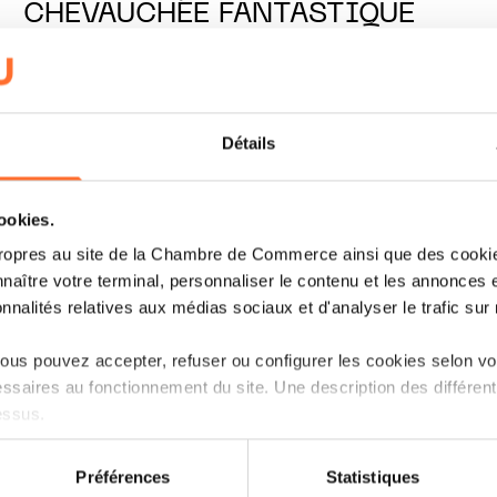
CHEVAUCHÉE FANTASTIQUE
LIRE
Détails
cookies.
ropres au site de la Chambre de Commerce ainsi que des cookies
naître votre terminal, personnaliser le contenu et les annonces 
onnalités relatives aux médias sociaux et d'analyser le trafic sur n
us pouvez accepter, refuser ou configurer les cookies selon vos
ssaires au fonctionnement du site. Une description des différen
essus.
on sur le site et certaines fonctionnalités (ex : lecture de vidéos,
Préférences
Statistiques
rences de lecture vidéo, personnalisation de l’affichage du site
THE ECONOMY