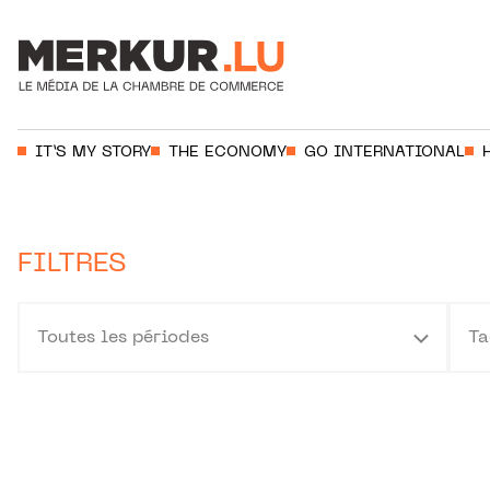
Aller au contenu
Votre recherche:
IT’S MY STORY
THE ECONOMY
GO INTERNATIONAL
FILTRES
Toutes les périodes
Ta