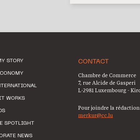
MY STORY
CONTACT
ECONOMY
Chambre de Commerce
7, rue Alcide de Gasperi
NTERNATIONAL
L-2981 Luxembourg - Kir
IT WORKS
Pour joindre la rédaction
DS
merkur@cc.lu
HE SPOTLIGHT
ORATE NEWS