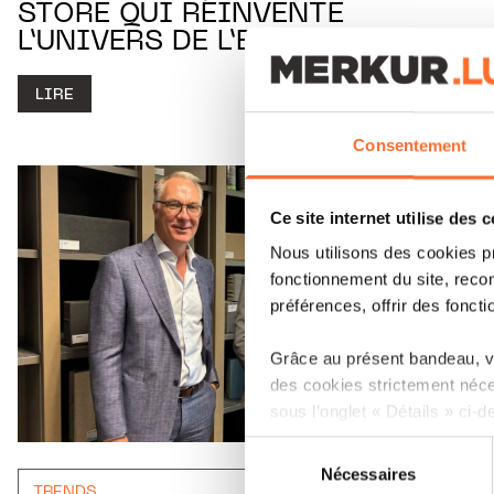
STORE QUI RÉINVENTE
L’UNIVERS DE L’ENFANT
LIRE
Consentement
Ce site internet utilise des 
Nous utilisons des cookies p
fonctionnement du site, recon
préférences, offrir des foncti
Grâce au présent bandeau, vo
des cookies strictement néce
sous l’onglet « Détails » ci-d
Sélection
Il est précisé que la navigati
Nécessaires
du
sociaux, sauvegarde des préfé
TRENDS