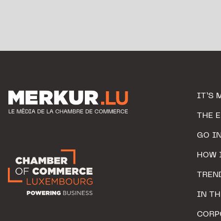
IT’S 
THE 
GO I
HOW 
TREN
IN T
CORP