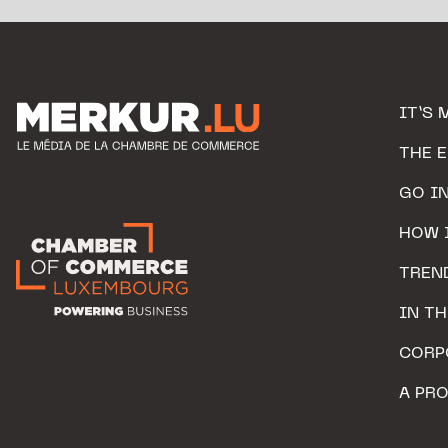
IT’S 
THE 
GO I
HOW 
TREN
IN T
CORP
A PR