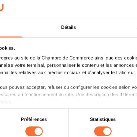
AU CŒUR DES DISCUSSIONS
LIRE
Détails
cookies.
ropres au site de la Chambre de Commerce ainsi que des cookies
naître votre terminal, personnaliser le contenu et les annonces 
Précédent
1
2
3
4
onnalités relatives aux médias sociaux et d'analyser le trafic sur n
us pouvez accepter, refuser ou configurer les cookies selon vos
ssaires au fonctionnement du site. Une description des différen
essus.
on sur le site et certaines fonctionnalités (ex : lecture de vidéos,
Préférences
Statistiques
rences de lecture vidéo, personnalisation de l’affichage du site
kies ou des cookies non nécessaires.