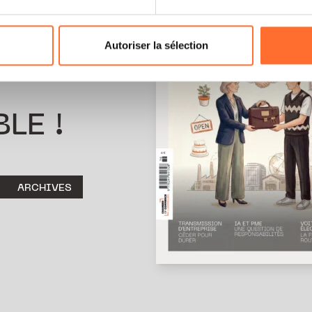
odifier ou retirer votre consentement à tout moment en cliquant su
Autoriser la sélection
ions sur la manière dont nous utilisons lescookies et sommes 
onsulter notre
Charte d’usage des cookies
et notre
Politique 
LE !
ARCHIVES