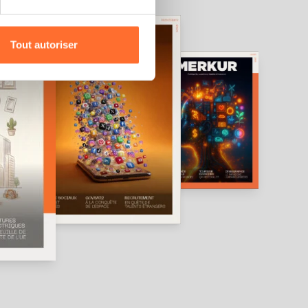
r l’icône flottante en bas à
Tout autoriser
amenés à traiter vos données
de protection des données