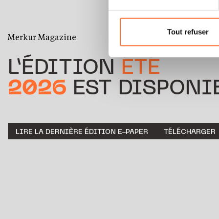
Vous avez la possibilité de m
gauche de chaque page.
Tout refuser
Merkur Magazine
Pour de plus amples informat
personnelles, vous pouvez c
L’ÉDITION
ÉTÉ
personnelles.
2026
EST DISPONIB
LIRE LA DERNIÈRE ÉDITION E-PAPER
TÉLÉCHARGER