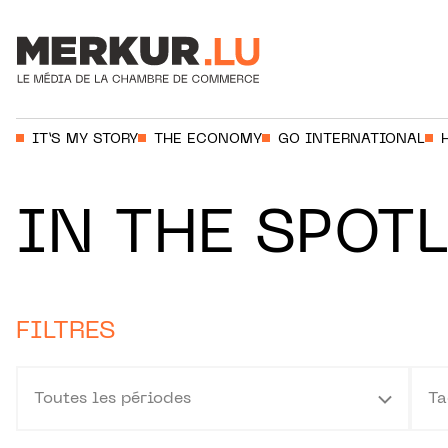
Aller au contenu
Votre recherche:
IT’S MY STORY
THE ECONOMY
GO INTERNATIONAL
IN THE SPOT
FILTRES
Toutes les périodes
Ta