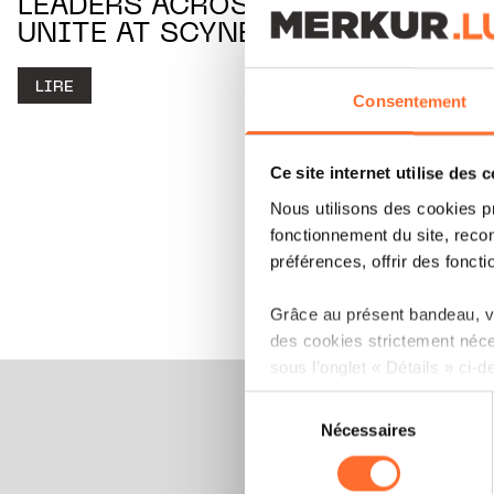
LEADERS ACROSS EUROPE
UNITE AT SCYNERGY 2025
LIRE
Consentement
Ce site internet utilise des 
Nous utilisons des cookies p
fonctionnement du site, recon
préférences, offrir des foncti
Grâce au présent bandeau, vo
des cookies strictement néce
sous l’onglet « Détails » ci-d
Sélection
Il est précisé que la navigati
Nécessaires
du
sociaux, sauvegarde des préfé
consentement
cas de refus de tous les coo