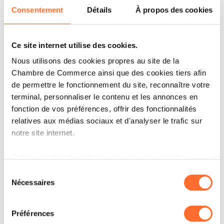
Consentement
Détails
À propos des cookies
Ce site internet utilise des cookies.
IT'S MY STORY
Nous utilisons des cookies propres au site de la
OOBAMINT : PLUS QU’UNE
Chambre de Commerce ainsi que des cookies tiers afin
EXPÉRIENCE !
de permettre le fonctionnement du site, reconnaître votre
terminal, personnaliser le contenu et les annonces en
fonction de vos préférences, offrir des fonctionnalités
LIRE
relatives aux médias sociaux et d'analyser le trafic sur
notre site internet.
Grâce au présent bandeau, vous pouvez accepter,
refuser ou configurer les cookies selon vos préférences,
Sélection
à l’exception des cookies strictement nécessaires au
Nécessaires
du
fonctionnement du site. Une description des différents
consentement
cookies est accessible sous l’onglet « Détails » ci-
Préférences
dessus.